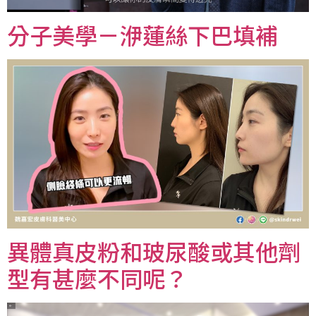
分子美學－洢蓮絲下巴填補
異體真皮粉和玻尿酸或其他劑
型有甚麼不同呢？