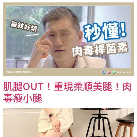
肌腿OUT！重現柔順美腿！肉
毒瘦小腿