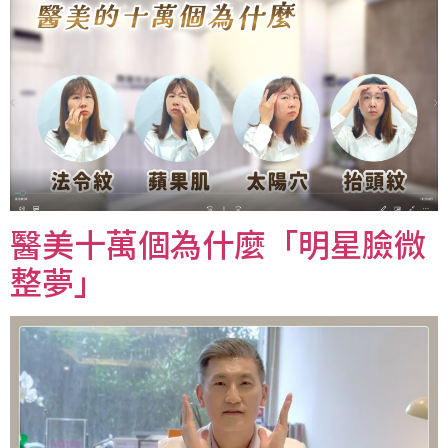
醫美十萬個為什麼「明星臉微
整夢」