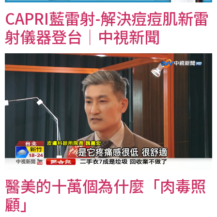
CAPRI藍雷射-解決痘痘肌新雷
射儀器登台│中視新聞
醫美的十萬個為什麼「肉毒照
顧」