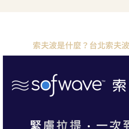
索夫波是什麼？台北索夫