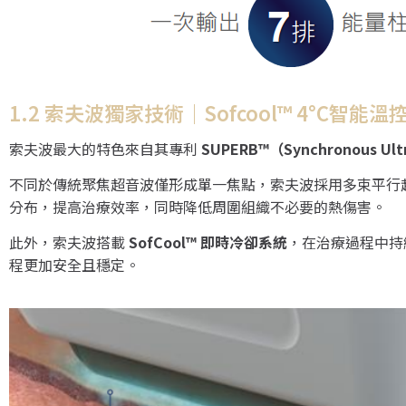
1.2 索夫波獨家技術｜Sofcool™ 4°C智能溫
索夫波最大的特色來自其專利
SUPERB™（Synchronous U
不同於傳統聚焦超音波僅形成單一焦點，索夫波採用多束平行
分布，提高治療效率，同時降低周圍組織不必要的熱傷害。
此外，索夫波搭載
SofCool™ 即時冷卻系統
，在治療過程中持
程更加安全且穩定。