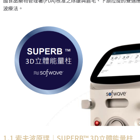
國食品藥物管理署(FDA)核准之除皺與眉毛、下頷拉提的雙適應
波療法。
1.1 索夫波原理｜SUPERB™ 3D立體能量柱