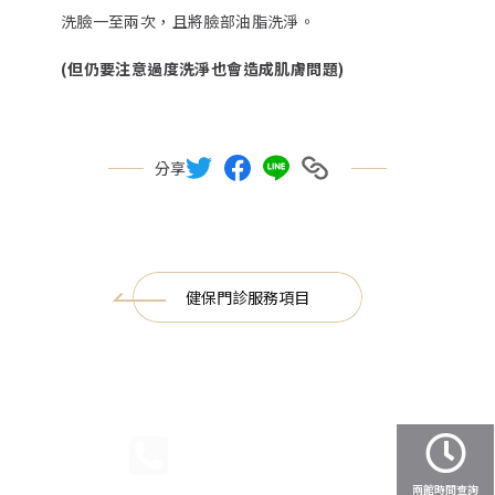
洗臉一至兩次，且將臉部油脂洗淨。
(但仍要注意過度洗淨也會造成肌膚問題)
分享
健保門診服務項目
民權店預約
醫美專線
健保撥打
健保叫號
兩館時間查詢