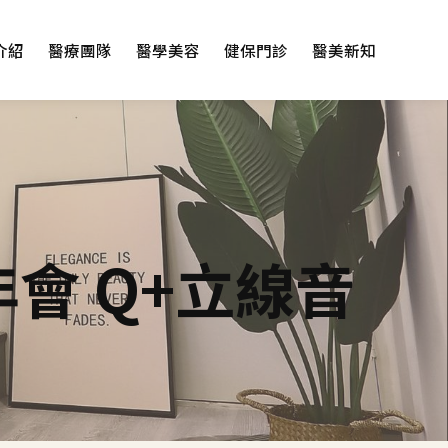
介紹
醫療團隊
醫學美容
健保門診
醫美新知
會 Q+立線音