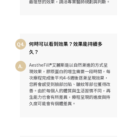
最理想的效果，請洽專業醫師規劃與判斷。
何時可以看到效果？效果能持續多
Q4.
久？
AestheFill®艾麗斯是以自然漸進的方式呈
A.
現效果，膠原蛋白的增生需要一段時間，每
次療程完成後平均4-6週後逐漸呈現效果，
您將會感受到臉部凹陷、皺紋等部位獲得改
善。由於每個人的體質與生活習慣不同，再
生能力也會有所差異，療程呈現的進度與持
久度可能會有個體差異。