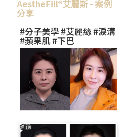
AestheFill®艾麗斯 - 案例
分享
#分子美學 #艾麗絲 #淚溝
#蘋果肌 #下巴