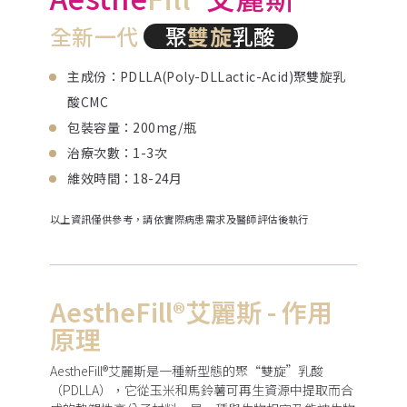
全新一代
聚
雙旋
乳酸
主成份：
PDLLA(Poly-DLLactic-Acid)聚雙旋乳
酸CMC
包裝容量：
200mg/瓶
治療次數：
1-3次
維效時間：
18-24月
以上資訊僅供參考，請依實際病患需求及醫師評估後執行
AestheFill®艾麗斯 - 作用
原理
AestheFill®艾麗斯是一種新型態的聚“雙旋”乳酸
（PDLLA），它從玉米和馬鈴薯可再生資源中提取而合