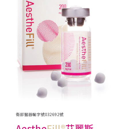
衛部醫器輸字號032692號
Aesthe
Fill®
艾麗斯