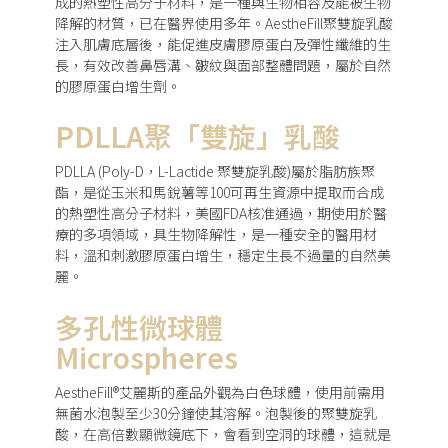
成的熱塑性高分子材料，是一種與生物相容及能被生物
降解的材質，已在醫界使用多年。AestheFill聚雙旋乳酸
注入肌膚底層後，能促進皮膚膠原蛋白及彈性纖維的生
長，有效改善鼻唇溝、皺紋與面部整體問題，屬於自然
的膠原蛋白增生劑。
PDLLA聚「雙旋」乳酸
PDLLA (Poly-D，L-Lactide 聚雙旋乳酸)屬於脂肪族聚
酯，是從玉米和馬銳薯等100可再生資源中提取而合成
的熱塑性高分子材料，美國FDA核准通過，期使用於醫
療的多項領域，具生物降解性，是一種安全的醫用材
料，溫和刺激膠原蛋白增生，穩定生長不過量的自然美
麗。
多孔性微球體
Microspheres
AestheFill®艾麗斯的產品外觀為白色球體，使用前需用
無菌水泡製至少30分鐘使其溶解。泡製後的聚雙旋乳
酸，在高倍數顯微鏡底下，會看到空洞的球體，這就是