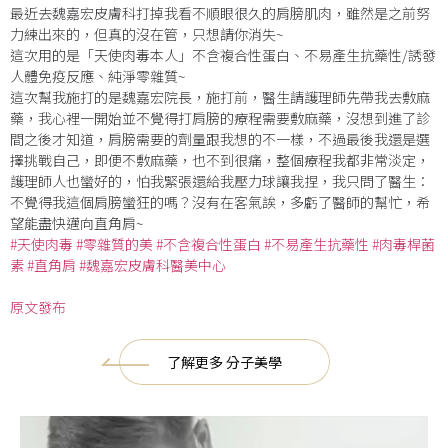
最近去魏嘉宏皮膚科打掉我看不順眼很久的肩膀肌肉，雖然是之前努
力練出來的，但真的沒在管，只想請你消失~
這次用的是「天使肉毒本人」不含複合性蛋白、不易產生抗藥性/誘發
人體免疫反應、純淨零雜質~
這次幫我施打的是魏嘉宏院長，施打前，醫生請護理師先帶我去敷麻
藥，我心裡一開始並不覺得打肩膀的療程需要敷麻藥，沒想到進了診
間之後才知道，肩膀需要的劑量跟我想的不一樣，不過最後我還是選
擇挑戰自己，即便不敷麻藥，也不到很痛，整個療程我都非常淡定，
護理師人也蠻好的，怕我緊張還給我壓力球讓我捏，我只問了醫生：
不覺得我這個肩膀蠻狂的嗎？沒有在客氣誒，多虧了醫師的幫忙，希
望能盡快邁向直角肩~
#天使肉毒
#零雜質的美
#不含複合性蛋白
#不易產生抗藥性
#肉毒桿菌
素
#直角肩
#魏嘉宏皮膚科醫美中心
原文發布
了解更多 分子美學