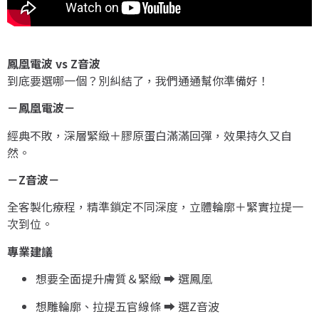
鳳凰電波 vs Z音波
到底要選哪一個？別糾結了，我們通通幫你準備好！
－鳳凰電波－
經典不敗，深層緊緻＋膠原蛋白滿滿回彈，效果持久又自
然。
－Z音波－
全客製化療程，精準鎖定不同深度，立體輪廓＋緊實拉提一
次到位。
專業建議
想要全面提升膚質＆緊緻 ➡ 選鳳凰
想雕輪廓、拉提五官線條 ➡ 選Z音波