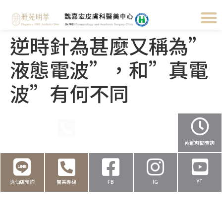
逆時針為甚麼又稱為”
液態電波”，和”真電
波”有何不同
民權店預約
醫美專線
健保撥打
健保叫號
兩館時間查詢
YT
逸仙店預約
醫美專線
FB
IG