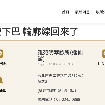
首頁
最新消息
診所
雙下巴 輪廓線回來了
雅苑明萃診所(逸仙
館)
E 預約
LI
Elegance & DRL Aesthetic Clinic
台北市忠孝東路四段512號2
樓之2
(捷運市政府站2號出口)
通知
預約電話：02-2345-0888