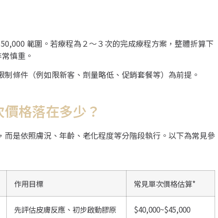
 NT$50,000 範圍。若療程為２～３次的完成療程方案，整體折算下
非常慎重。
限制條件（例如限新客、劑量略低、促銷套餐等）為前提。
次價格落在多少？
，而是依照膚況、年齡、老化程度等分階段執行。以下為常見參
作用目標
常見單次價格估算*
先評估皮膚反應、初步啟動膠原
$40,000~$45,000