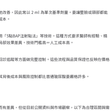
善，因此常以 2 ml 為單次基準劑量。要讓整臉或頸部都能
成本。
「5點BAP注射點法」等技術。這種方式要求醫師有經驗、精
局部效果差異。技術門檻高＝人工成本高。
回診追蹤等方面做完整控制。這些流程與品質保證也反映在價格
其背後成本與風險控制都比普通玻尿酸要嚴格許多。
而有差異，但從目前公開資料與市場觀察，以下為合理區間與需