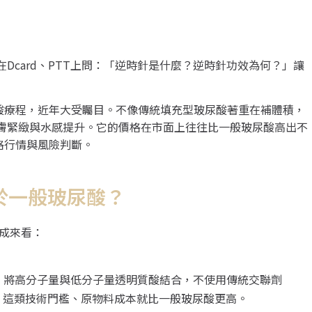
人在Dcard、PTT上問：「逆時針是什麼？逆時針功效為何？」讓
玻尿酸療程，近年大受矚目。不像傳統填充型玻尿酸著重在補體積，
整體肌膚緊緻與水感提升。它的價格在市面上往往比一般玻尿酸高出不
價格行情與風險判斷。
高於一般玻尿酸？
構成來看：
酸技術，將高分子量與低分子量透明質酸結合，不使用傳統交聯劑
性。這類技術門檻、原物料成本就比一般玻尿酸更高。