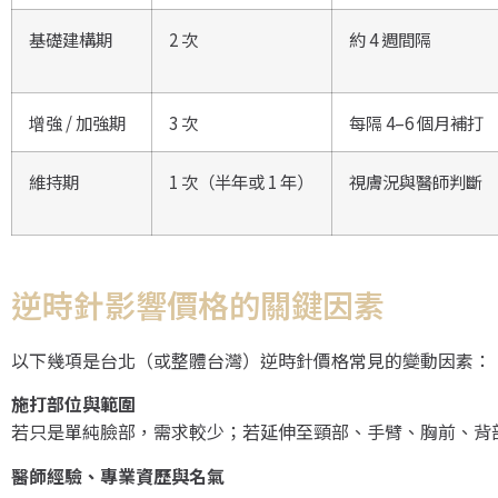
基礎建構期
2 次
約 4 週間隔
增強 / 加強期
3 次
每隔 4–6 個月補打
維持期
1 次（半年或 1 年）
視膚況與醫師判斷
逆時針影響價格的關鍵因素
以下幾項是台北（或整體台灣）逆時針價格常見的變動因素：
施打部位與範圍
若只是單純臉部，需求較少；若延伸至頸部、手臂、胸前、背
醫師經驗、專業資歷與名氣