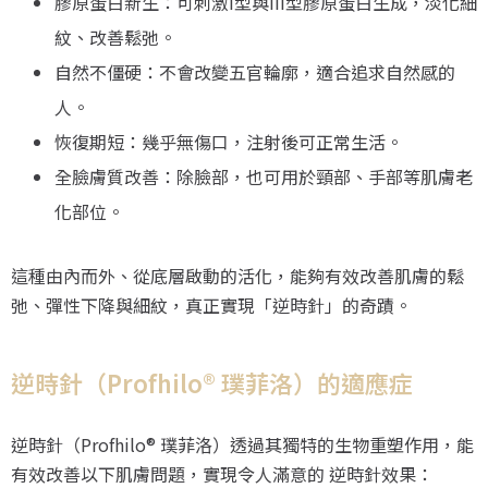
膠原蛋白新生：可刺激I型與III型膠原蛋白生成，淡化細
紋、改善鬆弛。
自然不僵硬：不會改變五官輪廓，適合追求自然感的
人。
恢復期短：幾乎無傷口，注射後可正常生活。
全臉膚質改善：除臉部，也可用於頸部、手部等肌膚老
化部位。
這種由內而外、從底層啟動的活化，能夠有效改善肌膚的鬆
弛、彈性下降與細紋，真正實現「逆時針」的奇蹟。
逆時針（Profhilo® 璞菲洛）的適應症
逆時針（Profhilo® 璞菲洛）透過其獨特的生物重塑作用，能
有效改善以下肌膚問題，實現令人滿意的 逆時針效果：