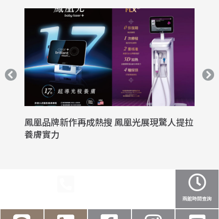
鳳凰品牌新作再成熱搜 鳳凰光展現驚人提拉
鳳
養膚實力
波
民權店預約
醫美專線
健保撥打
健保叫號
兩館時間查詢