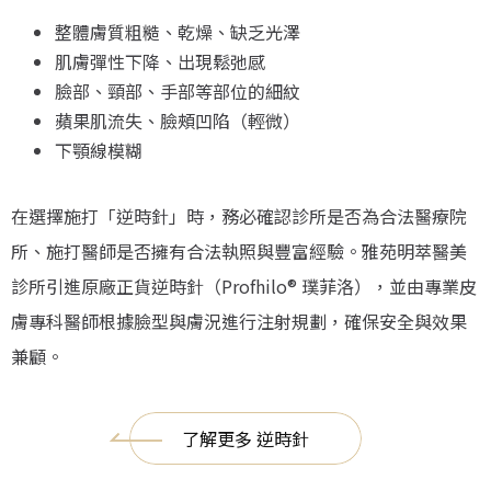
整體膚質粗糙、乾燥、缺乏光澤
肌膚彈性下降、出現鬆弛感
臉部、頸部、手部等部位的細紋
蘋果肌流失、臉頰凹陷（輕微）
下顎線模糊
在選擇施打「逆時針」時，務必確認診所是否為合法醫療院
所、施打醫師是否擁有合法執照與豐富經驗。雅苑明萃醫美
診所引進原廠正貨逆時針（Profhilo® 璞菲洛），並由專業皮
膚專科醫師根據臉型與膚況進行注射規劃，確保安全與效果
兼顧。
了解更多 逆時針