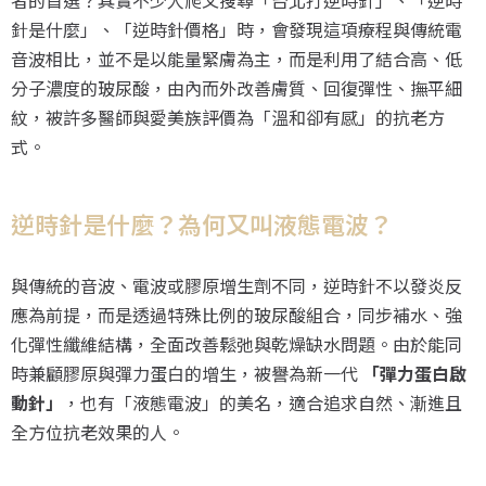
者的首選？其實不少人爬文搜尋「台北打逆時針」、「逆時
針是什麼」、「逆時針價格」時，會發現這項療程與傳統電
音波相比，並不是以能量緊膚為主，而是利用了結合高、低
分子濃度的玻尿酸，由內而外改善膚質、回復彈性、撫平細
紋，被許多醫師與愛美族評價為「溫和卻有感」的抗老方
式。
逆時針是什麼？為何又叫液態電波？
與傳統的音波、電波或膠原增生劑不同，逆時針不以發炎反
應為前提，而是透過特殊比例的玻尿酸組合，同步補水、強
化彈性纖維結構，全面改善鬆弛與乾燥缺水問題。由於能同
時兼顧膠原與彈力蛋白的增生，被譽為新一代
「彈力蛋白啟
動針」
，也有「液態電波」的美名，適合追求自然、漸進且
全方位抗老效果的人。