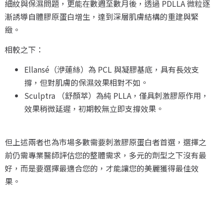
細紋與保濕問題，更能在數週至數月後，透過 PDLLA 微粒逐
漸誘導自體膠原蛋白增生，達到深層肌膚結構的重建與緊
緻。
相較之下：
Ellansé（洢蓮絲）為 PCL 與凝膠基底，具有長效支
撐，但對肌膚的保濕效果相對不如。
Sculptra （舒顏萃）為純 PLLA，僅具刺激膠原作用，
效果稍微延遲，初期較無立即支撐效果。
但上述兩者也為市場多數需要刺激膠原蛋白者首選，選擇之
前仍需專業醫師評估您的整體需求，多元的劑型之下沒有最
好，而是要選擇最適合您的，才能讓您的美麗獲得最佳效
果。