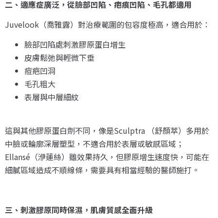
二、適應症廣泛，從臉部凹陷、疤痕凹陷、毛孔都適用
Juvelook（喬雅露）對治療範圍的包容度極高，適合用於：
臉部凹陷處刺激膠原蛋白增生
皮膚鬆弛與輕微下垂
痘疤凹洞
毛孔粗大
表層與中層細紋
這與其他膠原蛋白劑不同，像是Sculptra （舒顏萃）多用於
中臉或輪廓深層塑型，不適合用於表層或敏感區域；
Ellansé（洢蓮絲）雖效果持久，但膠原增生速度快，可能在
細膩區域造成不順線條，需要具有相當經驗的醫師施打。
三、刺激膠原同時保濕，肌膚質感全面升級