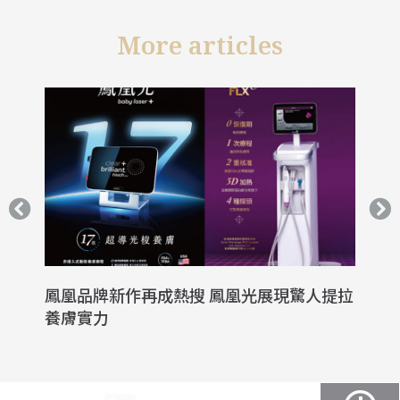
More articles
鳳凰品牌新作再成熱搜 鳳凰光展現驚人提拉
鳳
養膚實力
波