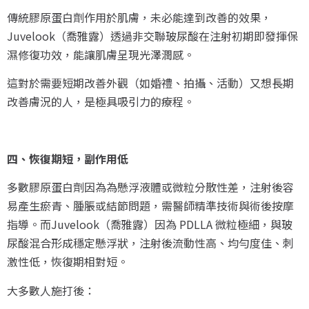
傳統膠原蛋白劑作用於肌膚，未必能達到改善的效果，
Juvelook（喬雅露）透過非交聯玻尿酸在注射初期即發揮保
濕修復功效，能讓肌膚呈現光澤潤感。
這對於需要短期改善外觀（如婚禮、拍攝、活動）又想長期
改善膚況的人，是極具吸引力的療程。
四、恢復期短，副作用低
多數膠原蛋白劑因為為懸浮液體或微粒分散性差，注射後容
易產生瘀青、腫脹或結節問題，需醫師精準技術與術後按摩
指導。而Juvelook（喬雅露）因為 PDLLA 微粒極細，與玻
尿酸混合形成穩定懸浮狀，注射後流動性高、均勻度佳、刺
激性低，恢復期相對短。
大多數人施打後：