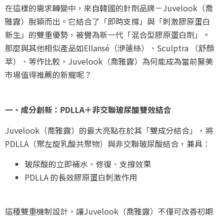
在這樣的需求轉變中，來自韓國的針劑品牌－Juvelook（喬
雅露）脫穎而出。它結合了「即時支撐」與「刺激膠原蛋白
新生」的雙重優勢，被譽為新一代「混合型膠原蛋白劑」。
那麼與其他相似產品如Ellansé（洢蓮絲）、Sculptra （舒顏
萃）、等作比較，Juvelook（喬雅露）為何能成為當前醫美
市場值得推薦的新寵呢？
一、成分創新：PDLLA＋非交聯玻尿酸雙效結合
Juvelook（喬雅露）的最大亮點在於其「雙成分結合」，將
PDLLA（聚左旋乳酸共聚物）與非交聯玻尿酸結合，兼具：
玻尿酸的立即補水、修復、支撐效果
PDLLA 的長效膠原蛋白刺激作用
這種雙重機制設計，讓Juvelook（喬雅露）不僅可改善初期