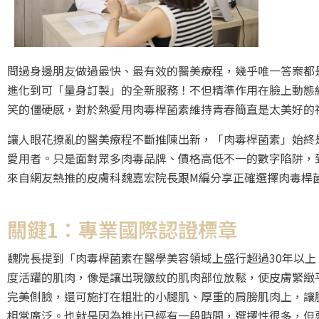
問過身邊朋友做過最快、最有效的醫美療程，幾乎唯一答案都是
進化到可「量身訂製」的全新服務！不但精準作用在臉上動態
笑的僵硬感，對於熱愛用肉毒桿菌素維持青春簡直是太美好的
讓人眼花撩亂的醫美療程不斷推陳出新，「肉毒桿菌素」始終
愛用者。只是面對眾多肉毒品牌、價格高低不一的數字陷阱，
來自網友熱推的皮膚科魏嘉宏院長跟M編分享正確選擇肉毒桿
關鍵1：專業國際認證標章
魏院長提到「肉毒桿菌素在醫學美容領域上盛行超過30年以
度活躍的肌肉，像是讓出現皺紋的肌肉部位放鬆，使皮膚緊緻
完美側臉，還可施打在粗壯的小腿肌、厚重的肩膀肌肉上，讓
相當廣泛。也就是因為推出已經有一段時間，選擇性很多，但