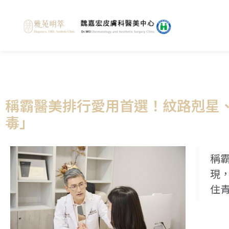
稱霸醫美排行愛用首選！紋路剋星、
毒」
稱
現，
住