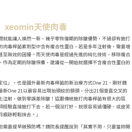
xeomin天使肉毒
間就能讓人煥然一新、幾乎零恢復期的除皺優勢，不過卻有施打
的肉毒桿菌素劑型中含有複合性蛋白，若是多年注射後，需要增
甚至無效的困擾。而天使肉毒是經過先進的純化技術，移除複合
、作為定期的除皺保養，建議從一開始就選擇不含複合性蛋白的
位」，也是國外最新肉毒桿菌的新治療方式One 21，剛好魏
One 21以最容易出現抬頭紋的額頭，分出21個垂直交叉的
化注射，做到零誤差除皺！這跟傳統施打肉毒桿菌有很大的區
師經驗直接施打下去，若一個沒打好，就很容易過僵硬、或皮笑
月痕跡輕鬆抹去。」
但需要提早做預防嗎？魏院長提醒說到「其實不用，只要當妳開