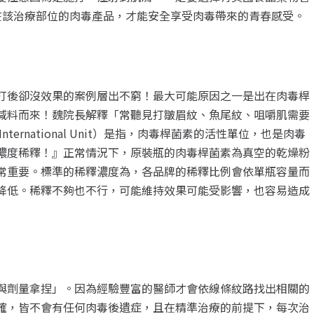
用在該治療部位的肉毒產品，才能安全享受肉毒帶來的青春感受。
打後卻沒效果的案例層出不窮！最大可能原因之一是出在肉毒桿
減料而來！魏院長解釋「常聽見打皺眉紋、魚尾紋、咀嚼肌需要
ternational Unit）是指，肉毒桿菌素的活性單位，也是肉毒
濃度稀釋！』正常情況下，原裝瓶的肉毒桿菌素為真空的乾燥粉
常重要。標準的稀釋濃度為，各品牌的稀釋比例會依單瓶容量而
降低。稀釋不夠也不行，可能維持效果可能受影響，也容易造成
與劑量拿捏」。因為經驗豐富的醫師才會依線條紋路找出相關的
確，皆不會有任何肉毒後遺症，且在精準治療的前提下，每次治