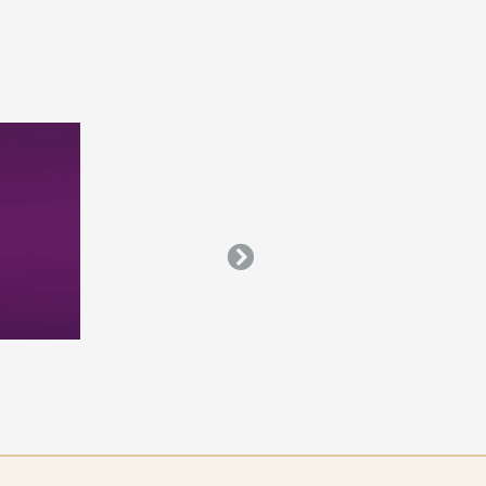
鳳凰原廠趁勝追擊再推「鳳