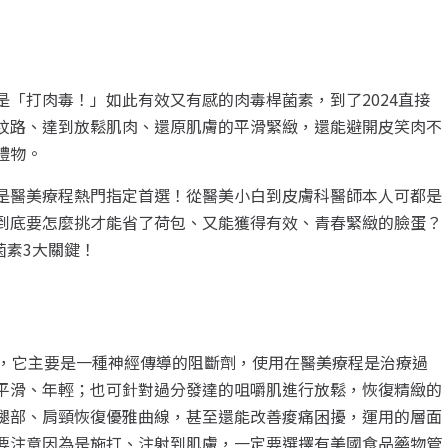
「打肉毒！」如此有效又有感的肉毒桿菌素，到了2024直接
紋路、達到放鬆肌肉、還原肌膚的平滑緊緻，還能避開皮笑肉不
禮物。
是醫美療程熱門指定首選！從醫美小白到皮膚科醫師本人可都是
到底要怎麼挑才能省了荷包、又能獲得有效、青春緊緻的臉蛋？
菌素3大關鍵！
上，它主要是一種神經傳導的阻斷劑，使用在醫美療程是治療過
平滑、年輕；也可針對過分發達的咀嚼肌進行放鬆，恢復精緻的
腿部、肩頸恢復優雅曲線，甚至還能改善痠痛困擾，運用的層面
要注意因為是施打、注射到肌膚，一定要選擇有美國食品藥物管