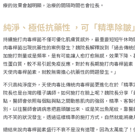
療的效果會越明顯，治療的間隔時間也會拉長。
純淨、極低抗藥性 ，可「精準除皺」
持續施打肉毒桿菌不僅可優化肌膚質感外，最重要短短午休時
肉毒桿菌出現抗藥性的案例發生？魏院長解釋說到「過去傳統
加施打劑量或是頻率，是有可能讓人愈打愈無感，效果下降、
性蛋白質，較不易引起免疫反應，對於有長期施打肉毒桿菌素
天使肉毒桿菌素，就較無需擔心抗藥性的問題發生。」
不只高純淨度外，天使肉毒比傳統肉毒桿菌更進化在於「精準定
院長也是台灣的種子講師。如何施打在臉上呢？魏院長分享「最新
點，醫師會依照每個點與點之間動態肌肉的強弱，精準、客製
別，以往醫師會請病患把眉頭皺出來、或是笑出魚尾紋，靠醫
肉不笑的狀況發生，透過這樣精準的施打方式，自然就能將歲
總結來說肉毒桿菌素盛行不衰不是沒有道理，因為太萬能了！