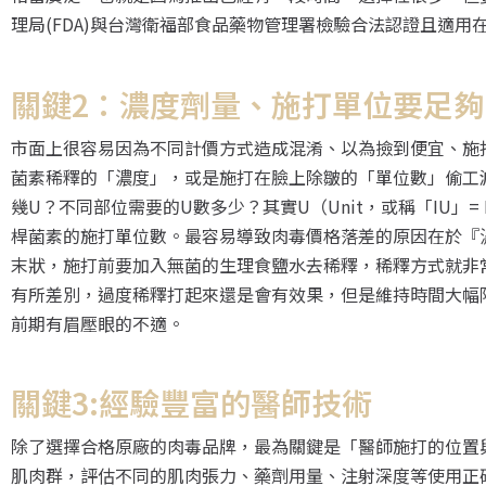
理局(FDA)與台灣衛福部食品藥物管理署檢驗合法認證且適
關鍵2：濃度劑量、施打單位要足夠
市面上很容易因為不同計價方式造成混淆、以為撿到便宜、施
菌素稀釋的「濃度」，或是施打在臉上除皺的「單位數」偷工
幾U？不同部位需要的U數多少？其實U（Unit，或稱「IU」= In
桿菌素的施打單位數。最容易導致肉毒價格落差的原因在於『
末狀，施打前要加入無菌的生理食鹽水去稀釋，稀釋方式就非
有所差別，過度稀釋打起來還是會有效果，但是維持時間大幅
前期有眉壓眼的不適。
關鍵3:經驗豐富的醫師技術
除了選擇合格原廠的肉毒品牌，最為關鍵是「醫師施打的位置
肌肉群，評估不同的肌肉張力、藥劑用量、注射深度等使用正